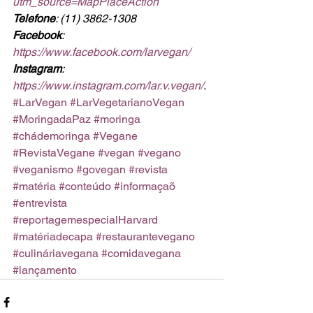
utm_source=MapPlaceAction
Telefone
: (11) 3862-1308
Facebook
: 
https://www.facebook.com/larvegan/
Instagram
: 
https://www.instagram.com/lar.v.vegan/
.
#LarVegan
#LarVegetarianoVegan
#MoringadaPaz
#moringa
#chádemoringa
#Vegane
#RevistaVegane
#vegan
#vegano
#veganismo
#govegan
#revista
#matéria
#conteúdo
#informaçaõ
#entrevista
#reportagemespecialHarvard
#matériadecapa
#restaurantevegano
#culináriavegana
#comidavegana
#lançamento