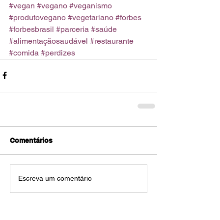
#vegan
#vegano
#veganismo
#produtovegano
#vegetariano
#forbes
#forbesbrasil
#parceria
#saúde
#alimentaçãosaudável
#restaurante
#comida
#perdizes
Comentários
Escreva um comentário