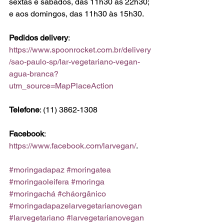
sextas e sábados, das 11h30 às 22h30; 
e aos domingos, das 11h30 às 15h30.
Pedidos delivery
: 
https://www.spoonrocket.com.br/delivery
/sao-paulo-sp/lar-vegetariano-vegan-
agua-branca?
utm_source=MapPlaceAction
Telefone
: (11) 3862-1308
Facebook
: 
https://www.facebook.com/larvegan/
.
#moringadapaz
#moringatea
#moringaoleifera
#moringa
#moringachá
#cháorgânico
#moringadapazelarvegetarianovegan
#larvegetariano
#larvegetarianovegan