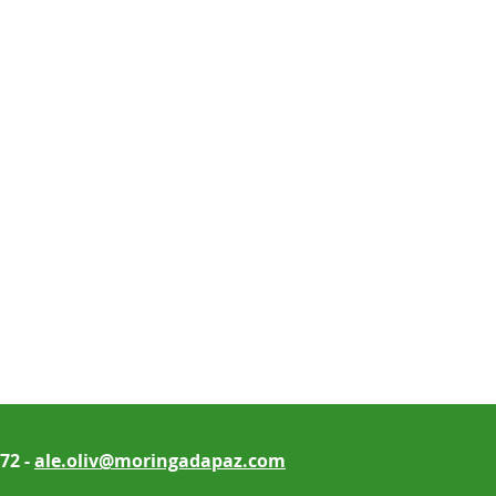
w
se
172 -
ale.oliv@moringadapaz.com