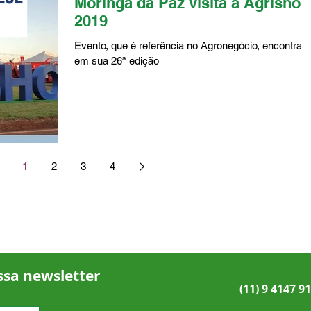
Moringa da Paz visita a Agrisho
2019
Evento, que é referência no Agronegócio, encontra-
em sua 26ª edição
1
2
3
4
ssa newsletter
(11) 9 4147 9