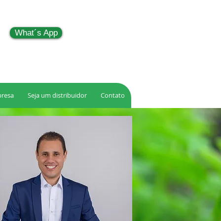
What´s App
resa
Seja um distribuidor
Contato