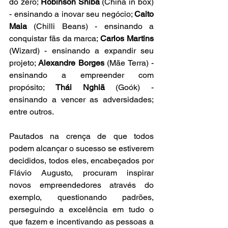
do zero; 
Robinson Shiba
 (China in box) 
- ensinando a inovar seu negócio; 
Caito 
Maia
 (Chilli Beans) - ensinando a 
conquistar fãs da marca; 
Carlos Martins
(Wizard) - ensinando a expandir seu 
projeto; 
Alexandre Borges
 (Mãe Terra) - 
ensinando a empreender com 
propósito; 
Thái Nghiã
 (Goók) - 
ensinando a vencer as adversidades; 
entre outros.
Pautados na crença de que todos 
podem alcançar o sucesso se estiverem 
decididos, todos eles, encabeçados por 
Flávio Augusto, procuram inspirar 
novos empreendedores através do 
exemplo, questionando padrões, 
perseguindo a excelência em tudo o 
que fazem e incentivando as pessoas a 