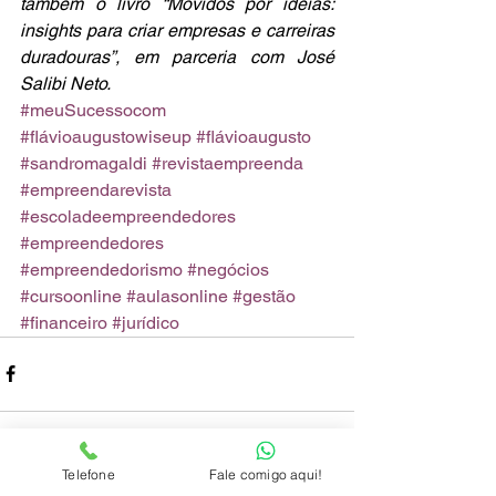
também o livro “Movidos por ideias: 
insights para criar empresas e carreiras 
duradouras”, em parceria com José 
Salibi Neto.
#meuSucessocom
#flávioaugustowiseup
#flávioaugusto
#sandromagaldi
#revistaempreenda
#empreendarevista
#escoladeempreendedores
#empreendedores
#empreendedorismo
#negócios
#cursoonline
#aulasonline
#gestão
#financeiro
#jurídico
Telefone
Fale comigo aqui!