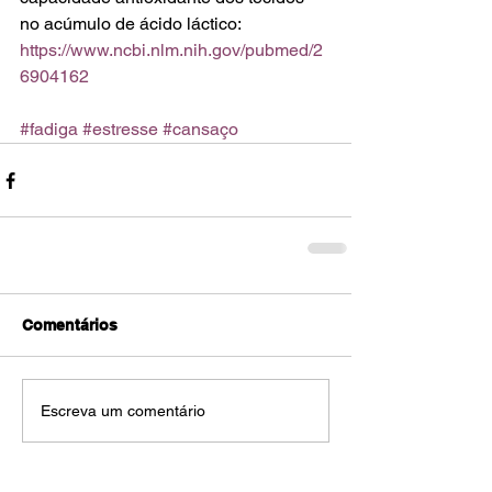
no acúmulo de ácido láctico: 
https://www.ncbi.nlm.nih.gov/pubmed/2
6904162
#fadiga
#estresse
#cansaço
Comentários
Escreva um comentário