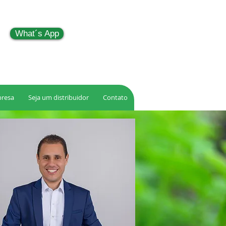
What´s App
resa
Seja um distribuidor
Contato