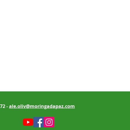
172 -
ale.oliv@moringadapaz.com