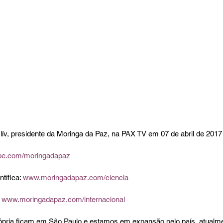
lív, presidente da Moringa da Paz, na PAX TV em 07 de abril de 2017
be.com/moringadapaz
ífica: 
www.moringadapaz.com/ciencia 
 
www.moringadapaz.com/internacional 
própria ficam em São Paulo e estamos em expansão pelo país, atual