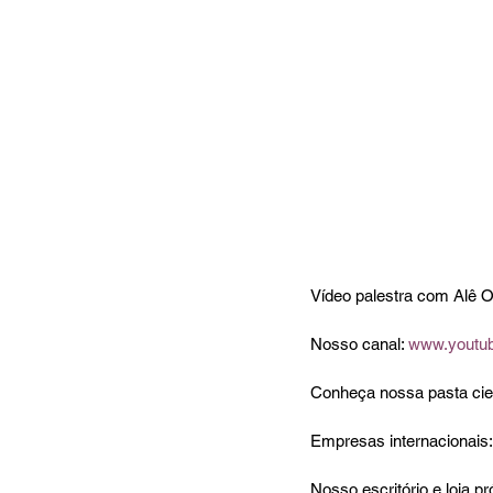
Vídeo palestra com Alê O
Nosso canal: 
www.youtu
Conheça nossa pasta cient
Empresas internacionais:
Nosso escritório e loja 