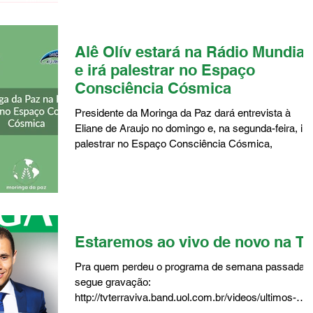
Alê Olív estará na Rádio Mundial
e irá palestrar no Espaço
Consciência Cósmica
Presidente da Moringa da Paz dará entrevista à
Eliane de Araujo no domingo e, na segunda-feira, irá
palestrar no Espaço Consciência Cósmica,
Estaremos ao vivo de novo na TV
Pra quem perdeu o programa de semana passada,
segue gravação:
http://tvterraviva.band.uol.com.br/videos/ultimos-
videos/16277107/moringa-e...