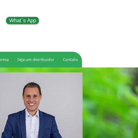
What´s App
resa
Seja um distribuidor
Contato